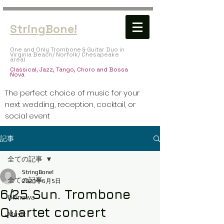
StringBone!
One and Only Trombone & Guitar Duo in
Virginia Beach/ Norfolk/ Chesapeake
area!
​Classical, Jazz, Tango, Choro and Bossa
Nova
The perfect choice of music for your
next wedding, reception, cocktail, or
social event
BOOK US NOW!
記事
全ての記事
StringBone!
全ての記事
2023年6月5日
6/25 Sun. Trombone
Okinawa
Quartet concert
Music